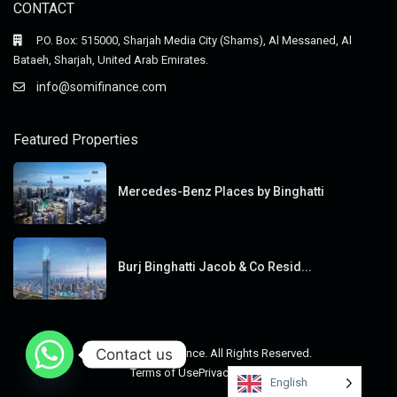
CONTACT
P.O. Box: 515000, Sharjah Media City (Shams), Al Messaned, Al
Bataeh, Sharjah, United Arab Emirates.
info@somifinance.com
Featured Properties
Mercedes-Benz Places by Binghatti
Burj Binghatti Jacob & Co Resid...
Contact us
Copyright SomiFinance. All Rights Reserved.
Terms of Use
Privacy Policy
English