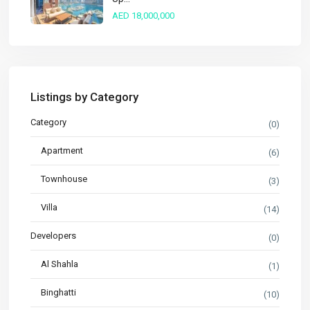
AED 18,000,000
Listings by Category
Category
(0)
Apartment
(6)
Townhouse
(3)
Villa
(14)
Developers
(0)
Al Shahla
(1)
Binghatti
(10)