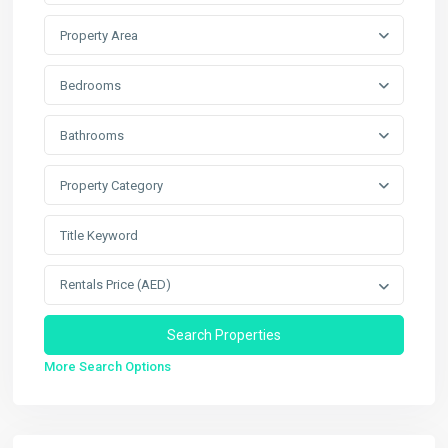
Property Area
Bedrooms
Bathrooms
Property Category
Rentals Price (AED)
More Search Options