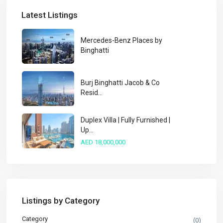
Latest Listings
Mercedes-Benz Places by
Binghatti
Burj Binghatti Jacob & Co
Resid...
Duplex Villa | Fully Furnished |
Up...
AED 18,000,000
Listings by Category
Category
(0)