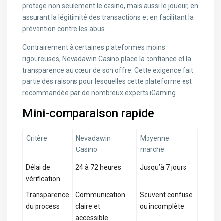
protège non seulement le casino, mais aussi le joueur, en
assurant la légitimité des transactions et en facilitant la
prévention contre les abus.
Contrairement à certaines plateformes moins
rigoureuses, Nevadawin Casino place la confiance et la
transparence au cœur de son offre. Cette exigence fait
partie des raisons pour lesquelles cette plateforme est
recommandée par de nombreux experts iGaming.
Mini-comparaison rapide
Critère
Nevadawin
Moyenne
Casino
marché
Délai de
24 à 72 heures
Jusqu’à 7 jours
vérification
Transparence
Communication
Souvent confuse
du process
claire et
ou incomplète
accessible