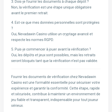
3. Dois-je fournir les documents à chaque dépôt ?
Non, la vérification est une étape unique obligatoire
avant le premier retrait.
4. Est-ce que mes données personnelles sont protégées
?
Oui, Nevadawin Casino utilise un cryptage avancé et
respecte les normes RGPD.
5. Puis-je commencer à jouer avant la vérification ?
Oui, les dépôts et jeux sont possibles, mais les retraits
seront bloqués tant que la vérification n’est pas validée.
Fournir les documents de vérification chez Nevadawin
Casino est une formalité essentielle pour sécuriser votre
expérience et garantir la conformité. Cette étape, rapide
et sécurisée, contribue à maintenir un environnement de
jeu fiable et transparent, indispensable pour tout joueur
sérieux.