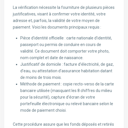
La vérification nécessite la fourniture de plusieurs pièces
justificatives, visant à confirmer votre identité, votre
adresse et, parfois, la validité de votre moyen de
paiement. Voici les documents principaux requis :
Pièce d’identité officielle : carte nationale d’identité,
passeport ou permis de conduire en cours de
validité. Ce document doit comporter votre photo,
nom complet et date de naissance.
Justificatif de domicile : facture d’électricité, de gaz,
d’eau, ou attestation d’assurance habitation datant
de moins de trois mois.
Méthode de paiement : copie recto-verso de la carte
bancaire utilisée (masquant les 8 chiffres du milieu
pour la sécurité), capture d’écran de votre
portefeuille électronique ou relevé bancaire selon le
mode de paiement choisi.
Cette procédure assure que les fonds déposés et retirés