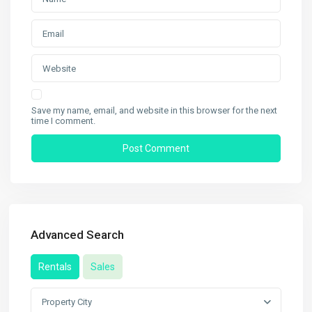
Save my name, email, and website in this browser for the next
time I comment.
Advanced Search
Rentals
Sales
Property City