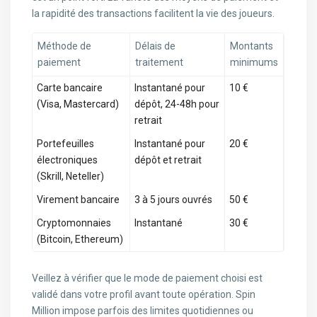
la rapidité des transactions facilitent la vie des joueurs.
Méthode de
Délais de
Montants
paiement
traitement
minimums
Carte bancaire
Instantané pour
10 €
(Visa, Mastercard)
dépôt, 24-48h pour
retrait
Portefeuilles
Instantané pour
20 €
électroniques
dépôt et retrait
(Skrill, Neteller)
Virement bancaire
3 à 5 jours ouvrés
50 €
Cryptomonnaies
Instantané
30 €
(Bitcoin, Ethereum)
Veillez à vérifier que le mode de paiement choisi est
validé dans votre profil avant toute opération. Spin
Million impose parfois des limites quotidiennes ou