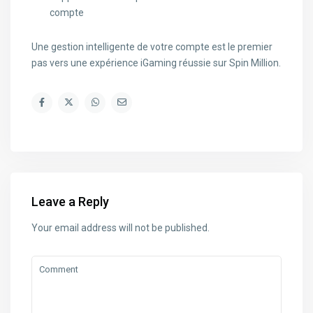
compte
Une gestion intelligente de votre compte est le premier
pas vers une expérience iGaming réussie sur Spin Million.
Leave a Reply
Your email address will not be published.