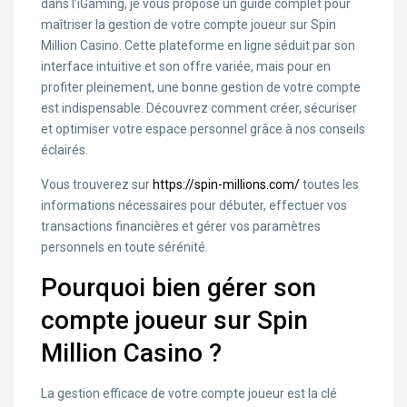
dans l’iGaming, je vous propose un guide complet pour
maîtriser la gestion de votre compte joueur sur Spin
Million Casino. Cette plateforme en ligne séduit par son
interface intuitive et son offre variée, mais pour en
profiter pleinement, une bonne gestion de votre compte
est indispensable. Découvrez comment créer, sécuriser
et optimiser votre espace personnel grâce à nos conseils
éclairés.
Vous trouverez sur
https://spin-millions.com/
toutes les
informations nécessaires pour débuter, effectuer vos
transactions financières et gérer vos paramètres
personnels en toute sérénité.
Pourquoi bien gérer son
compte joueur sur Spin
Million Casino ?
La gestion efficace de votre compte joueur est la clé