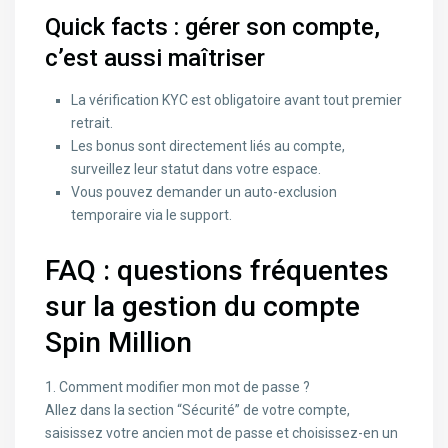
Quick facts : gérer son compte,
c’est aussi maîtriser
La vérification KYC est obligatoire avant tout premier
retrait.
Les bonus sont directement liés au compte,
surveillez leur statut dans votre espace.
Vous pouvez demander un auto-exclusion
temporaire via le support.
FAQ : questions fréquentes
sur la gestion du compte
Spin Million
1. Comment modifier mon mot de passe ?
Allez dans la section “Sécurité” de votre compte,
saisissez votre ancien mot de passe et choisissez-en un