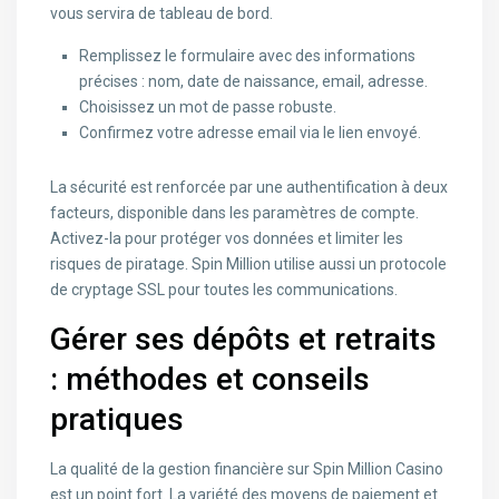
vous servira de tableau de bord.
Remplissez le formulaire avec des informations
précises : nom, date de naissance, email, adresse.
Choisissez un mot de passe robuste.
Confirmez votre adresse email via le lien envoyé.
La sécurité est renforcée par une authentification à deux
facteurs, disponible dans les paramètres de compte.
Activez-la pour protéger vos données et limiter les
risques de piratage. Spin Million utilise aussi un protocole
de cryptage SSL pour toutes les communications.
Gérer ses dépôts et retraits
: méthodes et conseils
pratiques
La qualité de la gestion financière sur Spin Million Casino
est un point fort. La variété des moyens de paiement et