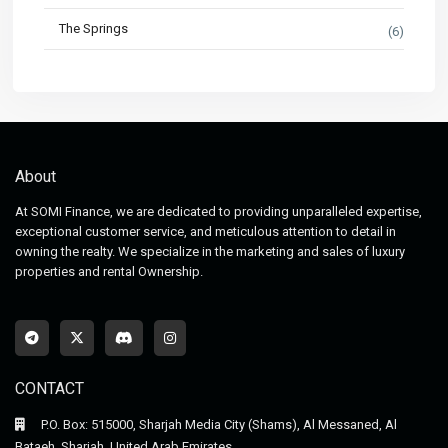
The Springs
(6)
About
At SOMI Finance, we are dedicated to providing unparalleled expertise,
exceptional customer service, and meticulous attention to detail in
owning the realty. We specialize in the marketing and sales of luxury
properties and rental Ownership.
CONTACT
P.O. Box: 515000, Sharjah Media City (Shams), Al Messaned, Al
Bataeh, Sharjah, United Arab Emirates.