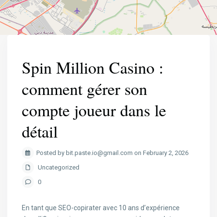
Spin Million Casino :
comment gérer son
compte joueur dans le
détail
Posted by bit.paste.io@gmail.com on February 2, 2026
Uncategorized
0
En tant que SEO-copirater avec 10 ans d’expérience