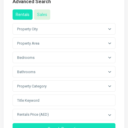
Advanced Search
Rentals
Sales
Property City
Property Area
Bedrooms
Bathrooms
Property Category
Rentals Price (AED)