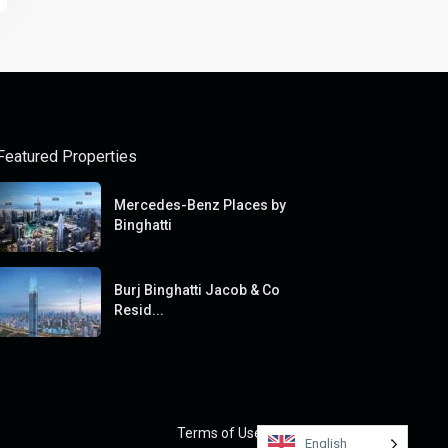
Featured Properties
Mercedes-Benz Places by
Binghatti
Burj Binghatti Jacob & Co
Resid...
Terms of Use
Privacy Policy
English