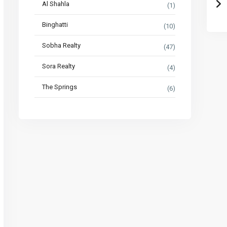
Al Shahla
(1)
Binghatti
(10)
Sobha Realty
(47)
Sora Realty
(4)
The Springs
(6)