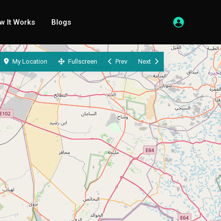
w It Works
Blogs
My Location
Fullscreen
Prev
Next