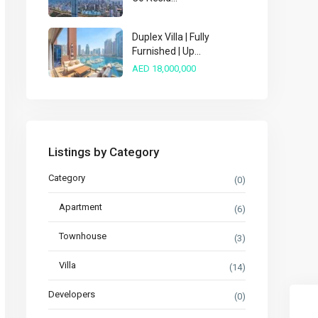
Duplex Villa | Fully
Furnished | Up...
AED 18,000,000
Listings by Category
Category
(0)
Apartment
(6)
Townhouse
(3)
Villa
(14)
Developers
(0)