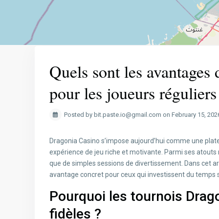
Quels sont les avantages
pour les joueurs réguliers
Posted by bit.paste.io@gmail.com on February 15, 202
Dragonia Casino s’impose aujourd’hui comme une plate
expérience de jeu riche et motivante. Parmi ses atouts 
que de simples sessions de divertissement. Dans cet ar
avantage concret pour ceux qui investissent du temps s
Pourquoi les tournois Drago
fidèles ?