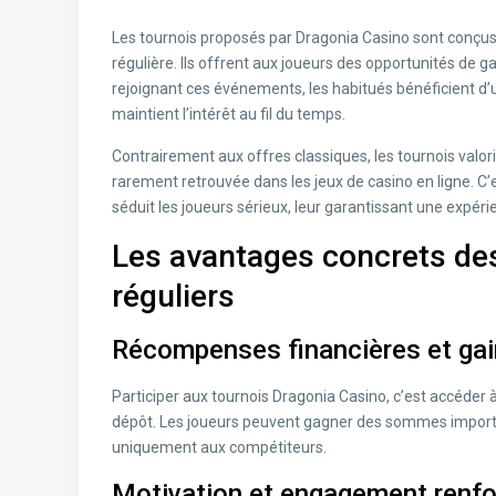
Les tournois proposés par Dragonia Casino sont conçus 
régulière. Ils offrent aux joueurs des opportunités de 
rejoignant ces événements, les habitués bénéficient d
maintient l’intérêt au fil du temps.
Contrairement aux offres classiques, les tournois valori
rarement retrouvée dans les jeux de casino en ligne. 
séduit les joueurs sérieux, leur garantissant une expér
Les avantages concrets des
réguliers
Récompenses financières et gai
Participer aux tournois Dragonia Casino, c’est accéder 
dépôt. Les joueurs peuvent gagner des sommes importan
uniquement aux compétiteurs.
Motivation et engagement renf