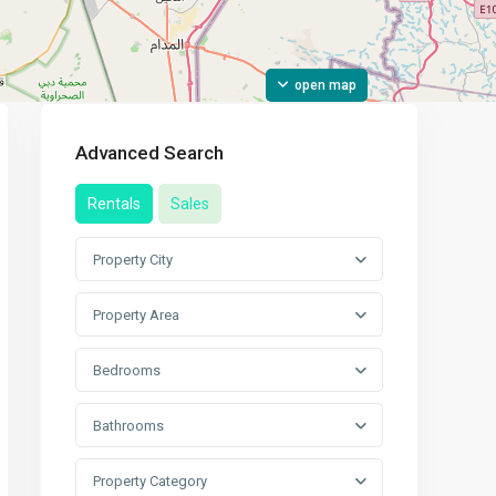
open map
Advanced Search
Rentals
Sales
Property City
Property Area
Bedrooms
Bathrooms
Property Category