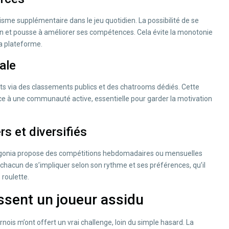
isme supplémentaire dans le jeu quotidien. La possibilité de se
ion et pousse à améliorer ses compétences. Cela évite la monotonie
la plateforme.
ale
ts via des classements publics et des chatrooms dédiés. Cette
ce à une communauté active, essentielle pour garder la motivation
s et diversifiés
Dragonia propose des compétitions hebdomadaires ou mensuelles
 chacun de s’impliquer selon son rythme et ses préférences, qu’il
 roulette.
ressent un joueur assidu
rnois m’ont offert un vrai challenge, loin du simple hasard. La