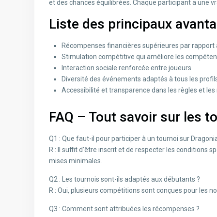
et des chances équilibrées. Chaque participant a une vra
Liste des principaux avant
Récompenses financières supérieures par rapport 
Stimulation compétitive qui améliore les compéte
Interaction sociale renforcée entre joueurs
Diversité des événements adaptés à tous les profil
Accessibilité et transparence dans les règles et les
FAQ – Tout savoir sur les t
Q1 : Que faut-il pour participer à un tournoi sur Dragoni
R : Il suffit d’être inscrit et de respecter les condition
mises minimales.
Q2 : Les tournois sont-ils adaptés aux débutants ?
R : Oui, plusieurs compétitions sont conçues pour les n
Q3 : Comment sont attribuées les récompenses ?