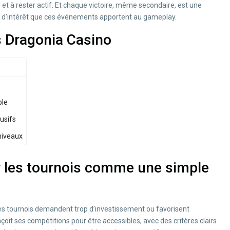
et à rester actif. Et chaque victoire, même secondaire, est une
ain d’intérêt que ces événements apportent au gameplay.
s Dragonia Casino
ble
usifs
 niveaux
r les tournois comme une simple
es tournois demandent trop d’investissement ou favorisent
çoit ses compétitions pour être accessibles, avec des critères clairs