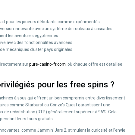
rfait pour les joueurs débutants comme expérimentés.
version innovante avec un système de rouleaux à cascades.
iment les aventures égyptiennes.
ive avec des fonctionnalités avancées.
de mécaniques cluster pays originales.
 directement sur
pure-casino-fr.com
, où chaque offre est détaillée
rivilégiés pour les free spins ?
chines à sous qui offrent un bon compromis entre divertissement
opulaires comme Starburst ou Gonzo’s Quest garantissent une
aux de redistribution (RTP) généralement supérieur à 96%. Cela
pendant leurs tours gratuits.
 innovantes, comme Jammin’ Jars 2, stimulent la curiosité et l’envie