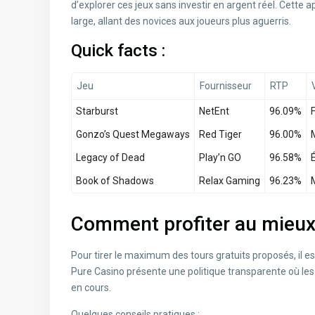
d’explorer ces jeux sans investir en argent réel. Cette a
large, allant des novices aux joueurs plus aguerris.
Quick facts :
Jeu
Fournisseur
RTP
Starburst
NetEnt
96.09%
Gonzo’s Quest Megaways
Red Tiger
96.00%
Legacy of Dead
Play’n GO
96.58%
Book of Shadows
Relax Gaming
96.23%
Comment profiter au mieux 
Pour tirer le maximum des tours gratuits proposés, il e
Pure Casino présente une politique transparente où les 
en cours.
Quelques conseils pratiques :