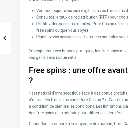
Vérifiez toujours les jeux éligibles à vos free spins
Consultez le taux de redistribution (RTP) pour chois
Profitez des sessions mobiles : Pure Casino offre
free spins où que vous soyez.
Planifiez vos sessions : certains jeux sont plus volat
En respectant ces bonnes pratiques, les free spins dev
vos gains sans risque initial.
Free spins : une offre avan
?
Il est naturel d’être sceptique face à des bonus gratuit
d’utiliser les free spins chez Pure Casino ? » D’après m
à condition de bien lire les conditions. Les limitations
des free spins et la période pour utiliser ces dernières.
Cependant, comparé à la moyenne du marché, Pure Casi