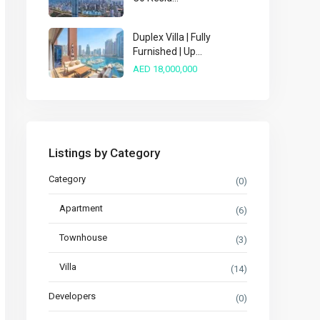
Duplex Villa | Fully
Furnished | Up...
AED 18,000,000
Listings by Category
Category
(0)
Apartment
(6)
Townhouse
(3)
Villa
(14)
Developers
(0)