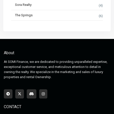
Sora Realty
(4)
The Springs
(6)
About
At SOMI Finance, we are dedicated to providing unparalleled expertise,
exceptional customer service, and meticulous attention to detail in
owning the realty. We specialize in the marketing and sales of luxury
properties and rental Ownership.
CONTACT