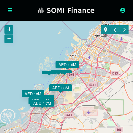
AED 1.6M
AED 33M
AED 18M
AED 4.5M
AED 4.3M
AED 2.8M
AED 4.8M
AED 5.7M
AED 4.5M
AED 4.7M