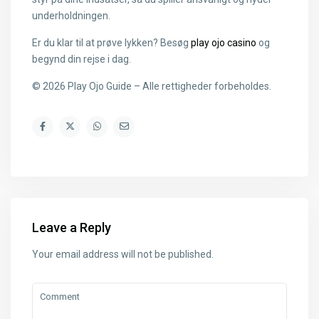
underholdningen.
Er du klar til at prøve lykken? Besøg
play ojo casino
og
begynd din rejse i dag.
© 2026 Play Ojo Guide – Alle rettigheder forbeholdes.
Leave a Reply
Your email address will not be published.