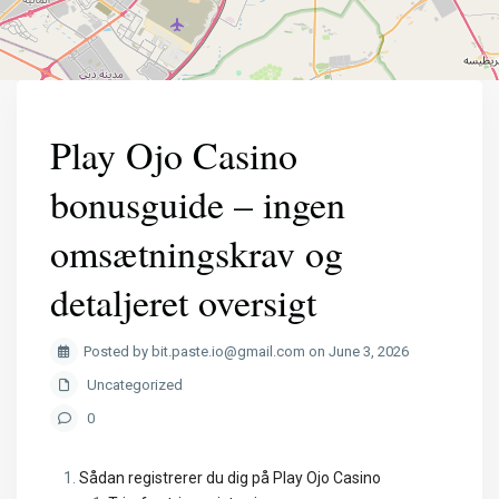
Play Ojo Casino
bonusguide – ingen
omsætningskrav og
detaljeret oversigt
Posted by bit.paste.io@gmail.com on June 3, 2026
Uncategorized
0
Sådan registrerer du dig på Play Ojo Casino