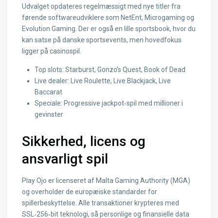
Udvalget opdateres regelmæssigt med nye titler fra
førende softwareudviklere som NetEnt, Microgaming og
Evolution Gaming. Der er også en lille sportsbook, hvor du
kan satse på danske sportsevents, men hovedfokus
ligger på casinospil.
Top slots: Starburst, Gonzo’s Quest, Book of Dead
Live dealer: Live Roulette, Live Blackjack, Live
Baccarat
Speciale: Progressive jackpot‑spil med millioner i
gevinster
Sikkerhed, licens og
ansvarligt spil
Play Ojo er licenseret af Malta Gaming Authority (MGA)
og overholder de europæiske standarder for
spillerbeskyttelse. Alle transaktioner krypteres med
SSL‑256‑bit teknologi, så personlige og finansielle data