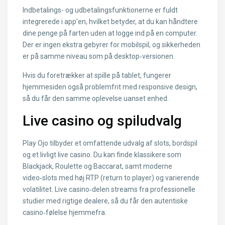
Indbetalings- og udbetalingsfunktionerne er fuldt
integrerede i app’en, hvilket betyder, at du kan håndtere
dine penge på farten uden at logge ind på en computer.
Der er ingen ekstra gebyrer for mobilspil, og sikkerheden
er på samme niveau som på desktop‑versionen.
Hvis du foretrækker at spille på tablet, fungerer
hjemmesiden også problemfrit med responsive design,
så du får den samme oplevelse uanset enhed.
Live casino og spiludvalg
Play Ojo tilbyder et omfattende udvalg af slots, bordspil
og et livligt live casino. Du kan finde klassikere som
Blackjack, Roulette og Baccarat, samt moderne
video‑slots med høj RTP (return to player) og varierende
volatilitet. Live casino‑delen streams fra professionelle
studier med rigtige dealere, så du får den autentiske
casino‑følelse hjemmefra.