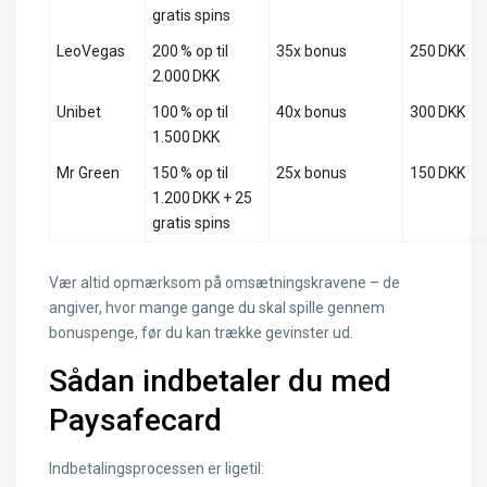
gratis spins
LeoVegas
200 % op til
35x bonus
250 DKK
2.000 DKK
Unibet
100 % op til
40x bonus
300 DKK
1.500 DKK
Mr Green
150 % op til
25x bonus
150 DKK
1.200 DKK + 25
gratis spins
Vær altid opmærksom på omsætningskravene – de
angiver, hvor mange gange du skal spille gennem
bonuspenge, før du kan trække gevinster ud.
Sådan indbetaler du med
Paysafecard
Indbetalingsprocessen er ligetil: