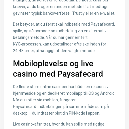
kræver, at du bruger en anden metode til at modtage
gevinster, typisk bankoverførsel, Trustly eller en e‑wallet.
Det betyder, at du først skal indbetale med Paysafecard,
spille, og så anmode om udbetaling via en alternativ
betalingsmetode. Når du har gennemført
KYC‑processen, kan udbetalinger ofte ske inden for
24‑48 timer, afhængigt af den valgte metode.
Mobiloplevelse og live
casino med Paysafecard
De fleste store online casinoer har både en responsiv
hjemmeside og en dedikeret mobilapp til iOS og Android.
Når du spiller via mobilen, fungerer
Paysafecard‑indbetalingen på samme måde som på
desktop – du indtaster blot din PIN‑kode i appen.
Live casino‑afsnittet, hvor du kan spille med rigtige