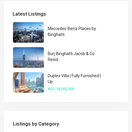
Latest Listings
Mercedes-Benz Places by
Binghatti
Burj Binghatti Jacob & Co
Resid...
Duplex Villa | Fully Furnished |
Up...
AED 18,000,000
Listings by Category