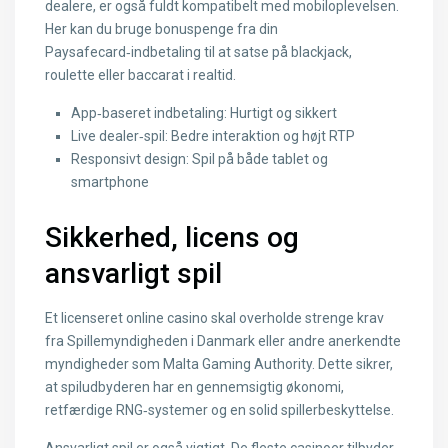
dealere, er også fuldt kompatibelt med mobiloplevelsen.
Her kan du bruge bonuspenge fra din
Paysafecard‑indbetaling til at satse på blackjack,
roulette eller baccarat i realtid.
App‑baseret indbetaling: Hurtigt og sikkert
Live dealer‑spil: Bedre interaktion og højt RTP
Responsivt design: Spil på både tablet og
smartphone
Sikkerhed, licens og
ansvarligt spil
Et licenseret online casino skal overholde strenge krav
fra Spillemyndigheden i Danmark eller andre anerkendte
myndigheder som Malta Gaming Authority. Dette sikrer,
at spiludbyderen har en gennemsigtig økonomi,
retfærdige RNG‑systemer og en solid spillerbeskyttelse.
Ansvarligt spil er også vigtigt. De fleste casinoer tilbyder