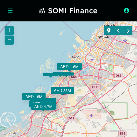
AED 1.6M
AED 33M
AED 18M
AED 4.5M
AED 4.3M
AED 2.8M
AED 4.8M
AED 5.7M
AED 4.5M
AED 4.7M