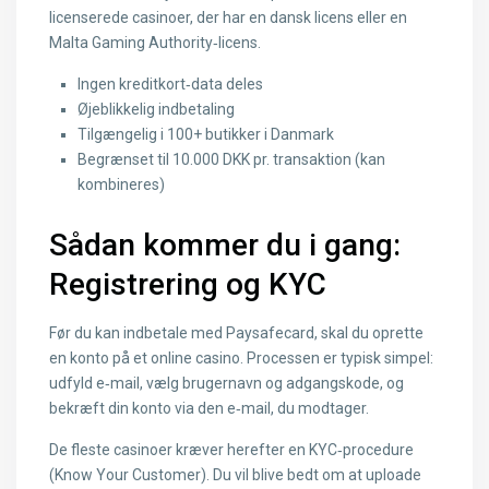
licenserede casinoer, der har en dansk licens eller en
Malta Gaming Authority‑licens.
Ingen kreditkort‑data deles
Øjeblikkelig indbetaling
Tilgængelig i 100+ butikker i Danmark
Begrænset til 10.000 DKK pr. transaktion (kan
kombineres)
Sådan kommer du i gang:
Registrering og KYC
Før du kan indbetale med Paysafecard, skal du oprette
en konto på et online casino. Processen er typisk simpel:
udfyld e‑mail, vælg brugernavn og adgangskode, og
bekræft din konto via den e‑mail, du modtager.
De fleste casinoer kræver herefter en KYC‑procedure
(Know Your Customer). Du vil blive bedt om at uploade