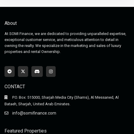
About
At SOMI Finance, we are dedicated to providing unparalleled expertise,
exceptional customer service, and meticulous attention to detail in
owning the realty. We specialize in the marketing and sales of luxury
properties and rental Ownership.
CONTACT
P.O. Box: 515000, Sharjah Media City (Shams), Al Messaned, Al
Bataeh, Sharjah, United Arab Emirates.
info@somifinance.com
Featured Properties