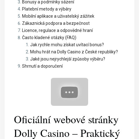
Bonusy a podmínky sázení
Platební metody a výběry
Mobilní aplikace a uživatelský zážitek
Zákaznická podpora a bezpečnost
Licence, regulace a odpovědné hraní
Často kladené otázky (FAQ)
Jak rychle mohu získat uvítací bonus?
Mohu hrát na Dolly Casino z České republiky?
Jaké jsou nejrychlejší způsoby výběru?
Shrnutí a doporučení
Oficiální webové stránky
Dolly Casino – Praktický