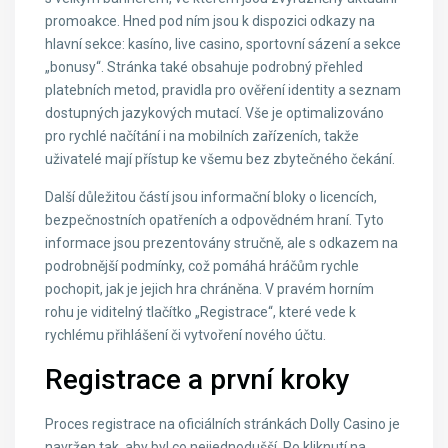
promoakce. Hned pod ním jsou k dispozici odkazy na
hlavní sekce: kasíno, live casino, sportovní sázení a sekce
„bonusy“. Stránka také obsahuje podrobný přehled
platebních metod, pravidla pro ověření identity a seznam
dostupných jazykových mutací. Vše je optimalizováno
pro rychlé načítání i na mobilních zařízeních, takže
uživatelé mají přístup ke všemu bez zbytečného čekání.
Další důležitou částí jsou informační bloky o licencích,
bezpečnostních opatřeních a odpovědném hraní. Tyto
informace jsou prezentovány stručně, ale s odkazem na
podrobnější podmínky, což pomáhá hráčům rychle
pochopit, jak je jejich hra chráněna. V pravém horním
rohu je viditelný tlačítko „Registrace“, které vede k
rychlému přihlášení či vytvoření nového účtu.
Registrace a první kroky
Proces registrace na oficiálních stránkách Dolly Casino je
navržen tak, aby byl co nejjednodušší. Po kliknutí na