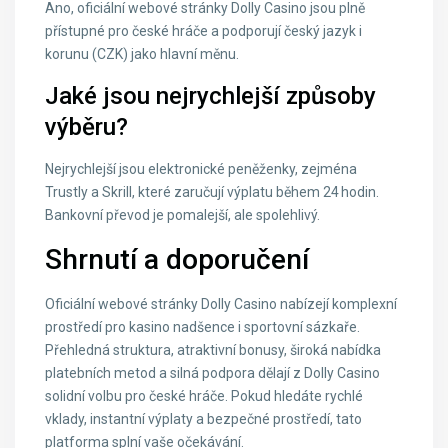
Ano, oficiální webové stránky Dolly Casino jsou plně
přístupné pro české hráče a podporují český jazyk i
korunu (CZK) jako hlavní měnu.
Jaké jsou nejrychlejší způsoby
výběru?
Nejrychlejší jsou elektronické peněženky, zejména
Trustly a Skrill, které zaručují výplatu během 24 hodin.
Bankovní převod je pomalejší, ale spolehlivý.
Shrnutí a doporučení
Oficiální webové stránky Dolly Casino nabízejí komplexní
prostředí pro kasino nadšence i sportovní sázkaře.
Přehledná struktura, atraktivní bonusy, široká nabídka
platebních metod a silná podpora dělají z Dolly Casino
solidní volbu pro české hráče. Pokud hledáte rychlé
vklady, instantní výplaty a bezpečné prostředí, tato
platforma splní vaše očekávání.