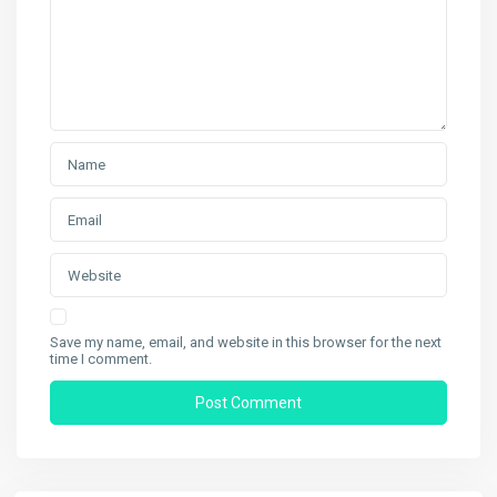
Save my name, email, and website in this browser for the next
time I comment.