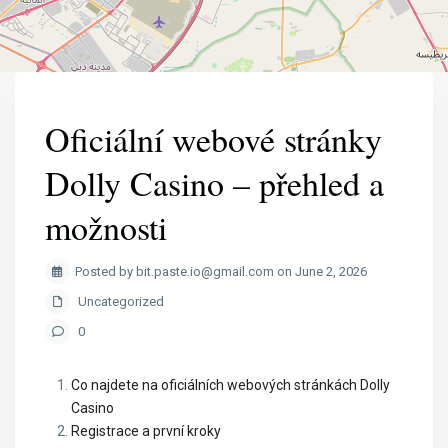
Oficiální webové stránky
Dolly Casino – přehled a
možnosti
Posted by bit.paste.io@gmail.com on June 2, 2026
Uncategorized
0
Co najdete na oficiálních webových stránkách Dolly
Casino
Registrace a první kroky