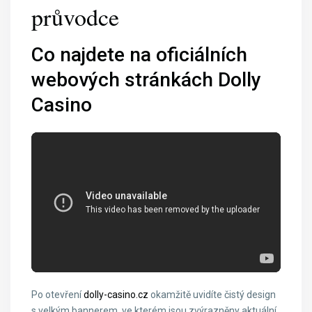
průvodce
Co najdete na oficiálních
webových stránkách Dolly
Casino
Po otevření
dolly-casino.cz
okamžitě uvidíte čistý design
s velkým bannerem, ve kterém jsou zvýrazněny aktuální