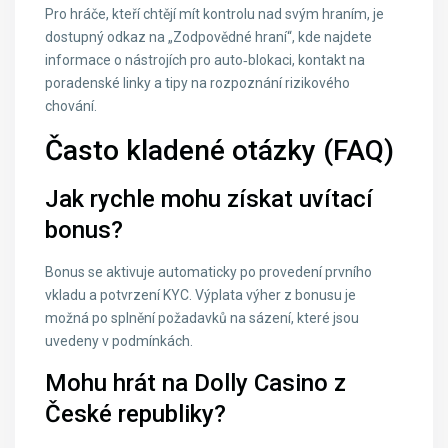
Pro hráče, kteří chtějí mít kontrolu nad svým hraním, je
dostupný odkaz na „Zodpovědné hraní“, kde najdete
informace o nástrojích pro auto‑blokaci, kontakt na
poradenské linky a tipy na rozpoznání rizikového
chování.
Často kladené otázky (FAQ)
Jak rychle mohu získat uvítací
bonus?
Bonus se aktivuje automaticky po provedení prvního
vkladu a potvrzení KYC. Výplata výher z bonusu je
možná po splnění požadavků na sázení, které jsou
uvedeny v podmínkách.
Mohu hrát na Dolly Casino z
České republiky?