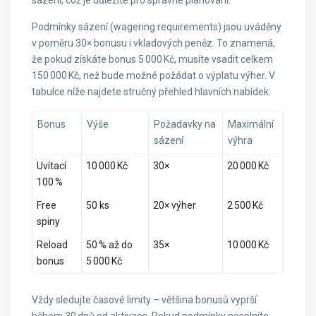
sázení, což je důležité pro správné plánování.
Podmínky sázení (wagering requirements) jsou uváděny
v poměru 30× bonusu i vkladových peněz. To znamená,
že pokud získáte bonus 5 000 Kč, musíte vsadit celkem
150 000 Kč, než bude možné požádat o výplatu výher. V
tabulce níže najdete stručný přehled hlavních nabídek:
Bonus
Výše
Požadavky na
Maximální
sázení
výhra
Uvítací
10 000 Kč
30×
20 000 Kč
100 %
Free
50 ks
20× výher
2 500 Kč
spiny
Reload
50 % až do
35×
10 000 Kč
bonus
5 000 Kč
Vždy sledujte časové limity – většina bonusů vyprší