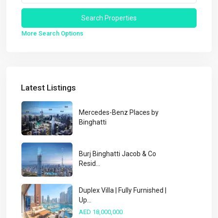
More Search Options
Latest Listings
Mercedes-Benz Places by
Binghatti
Burj Binghatti Jacob & Co
Resid...
Duplex Villa | Fully Furnished |
Up...
AED 18,000,000