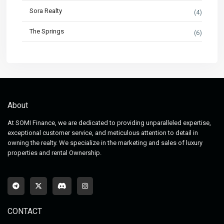
Sora Realty
(4)
The Springs
(6)
About
At SOMI Finance, we are dedicated to providing unparalleled expertise,
exceptional customer service, and meticulous attention to detail in
owning the realty. We specialize in the marketing and sales of luxury
properties and rental Ownership.
CONTACT