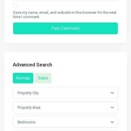
Save my name, email, and website in this browser for the next
time I comment.
Advanced Search
Rentals
Sales
Property City
Property Area
Bedrooms