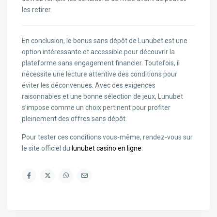
les retirer.
En conclusion, le bonus sans dépôt de Lunubet est une
option intéressante et accessible pour découvrir la
plateforme sans engagement financier. Toutefois, il
nécessite une lecture attentive des conditions pour
éviter les déconvenues. Avec des exigences
raisonnables et une bonne sélection de jeux, Lunubet
s’impose comme un choix pertinent pour profiter
pleinement des offres sans dépôt.
Pour tester ces conditions vous-même, rendez-vous sur
le site officiel du
lunubet casino en ligne
.