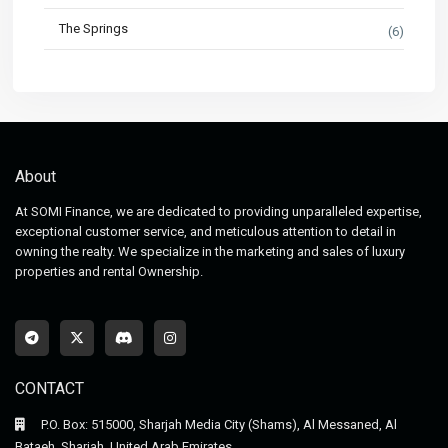
The Springs
(6)
About
At SOMI Finance, we are dedicated to providing unparalleled expertise,
exceptional customer service, and meticulous attention to detail in
owning the realty. We specialize in the marketing and sales of luxury
properties and rental Ownership.
CONTACT
P.O. Box: 515000, Sharjah Media City (Shams), Al Messaned, Al
Bataeh, Sharjah, United Arab Emirates.