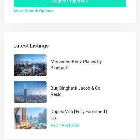
More Search Options
Latest Listings
Mercedes-Benz Places by
Binghatti
Burj Binghatti Jacob & Co
Resid...
Duplex Villa | Fully Furnished |
Up...
AED 18,000,000