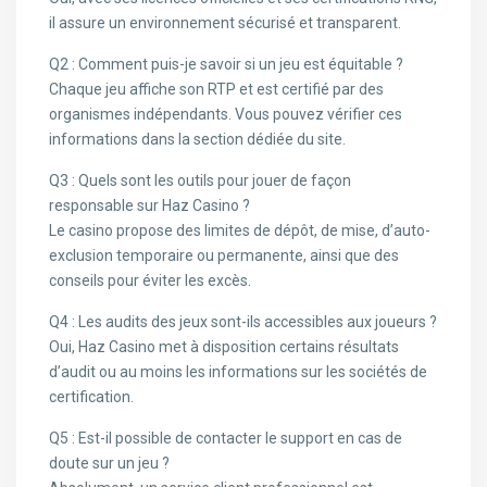
il assure un environnement sécurisé et transparent.
Q2 : Comment puis-je savoir si un jeu est équitable ?
Chaque jeu affiche son RTP et est certifié par des
organismes indépendants. Vous pouvez vérifier ces
informations dans la section dédiée du site.
Q3 : Quels sont les outils pour jouer de façon
responsable sur Haz Casino ?
Le casino propose des limites de dépôt, de mise, d’auto-
exclusion temporaire ou permanente, ainsi que des
conseils pour éviter les excès.
Q4 : Les audits des jeux sont-ils accessibles aux joueurs ?
Oui, Haz Casino met à disposition certains résultats
d’audit ou au moins les informations sur les sociétés de
certification.
Q5 : Est-il possible de contacter le support en cas de
doute sur un jeu ?