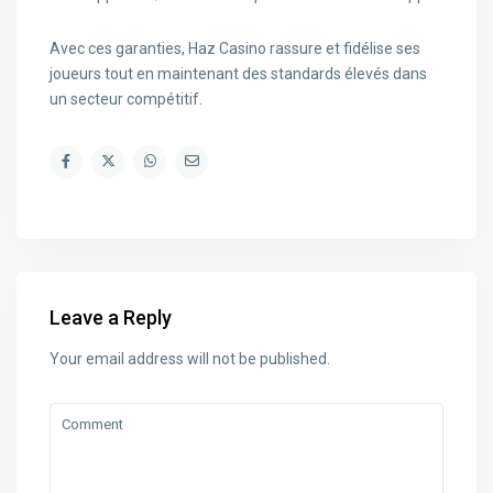
Avec ces garanties, Haz Casino rassure et fidélise ses
joueurs tout en maintenant des standards élevés dans
un secteur compétitif.
Leave a Reply
Your email address will not be published.