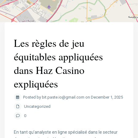
Les règles de jeu
équitables appliquées
dans Haz Casino
expliquées
Posted by bit.paste.io@gmail.com on December 1, 2025
Uncategorized
0
En tant qu’analyste en ligne spécialisé dans le secteur