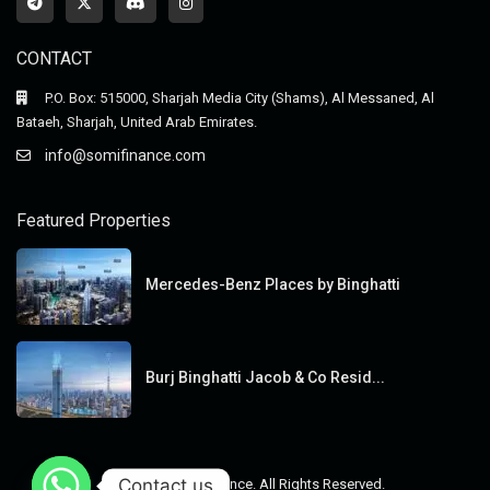
CONTACT
P.O. Box: 515000, Sharjah Media City (Shams), Al Messaned, Al
Bataeh, Sharjah, United Arab Emirates.
info@somifinance.com
Featured Properties
Mercedes-Benz Places by Binghatti
Burj Binghatti Jacob & Co Resid...
Contact us
Copyright SomiFinance. All Rights Reserved.