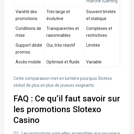
marché iGaming
Variété des
Très large et
Souvent limitée
promotions
évolutive
et statique
Conditions de
Transparentes et
Complexes et
mise
raisonnables
restrictives
Support dédié
Oui, très réactif
Limitée
promos
Accès mobile
Optimisé et fluide
Variable
Cette comparaison met en lumière pourquoi Slotexo
séduit de plus en plus de joueurs exigeants.
FAQ : Ce qu’il faut savoir sur
les promotions Slotexo
Casino
Q1 : Les promotions sont-elles accessibles aux nouveaux