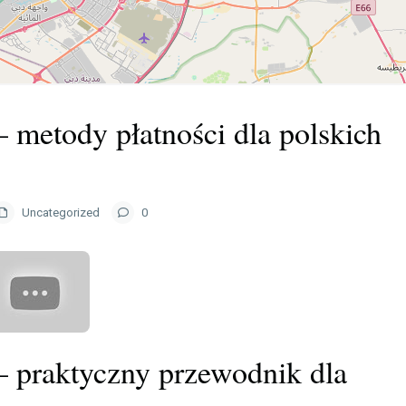
 metody płatności dla polskich
Uncategorized
0
– praktyczny przewodnik dla