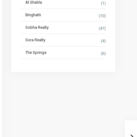
Al Shahla
(1)
Binghatti
(10)
Sobha Realty
(47)
Sora Realty
(4)
The Springs
(6)