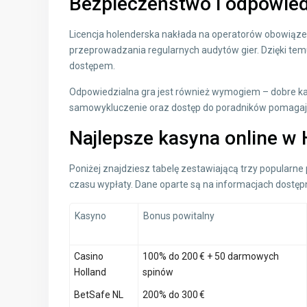
Bezpieczeństwo i odpowied
Licencja holenderska nakłada na operatorów obowiąze
przeprowadzania regularnych audytów gier. Dzięki te
dostępem.
Odpowiedzialna gra jest również wymogiem – dobre kas
samowykluczenie oraz dostęp do poradników pomagaj
Najlepsze kasyna online w 
Poniżej znajdziesz tabelę zestawiającą trzy popular
czasu wypłaty. Dane oparte są na informacjach dostęp
Kasyno
Bonus powitalny
Casino
100% do 200 € + 50 darmowych
Holland
spinów
BetSafe NL
200% do 300 €