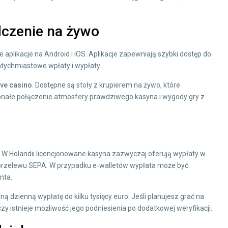
dczenie na żywo
plikacje na Android i iOS. Aplikacje zapewniają szybki dostęp do
natychmiastowe wpłaty i wypłaty.
ive casino
. Dostępne są stoły z krupierem na żywo, które
konałe połączenie atmosfery prawdziwego kasyna i wygody gry z
 W Holandii licencjonowane kasyna zazwyczaj oferują wypłaty w
b przelewu SEPA. W przypadku e‑walletów wypłata może być
nta.
ą dzienną wypłatę do kilku tysięcy euro. Jeśli planujesz grać na
 czy istnieje możliwość jego podniesienia po dodatkowej weryfikacji.