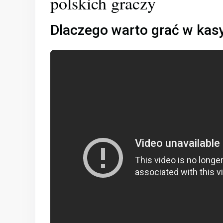
polskich graczy
Dlaczego warto grać w kasy