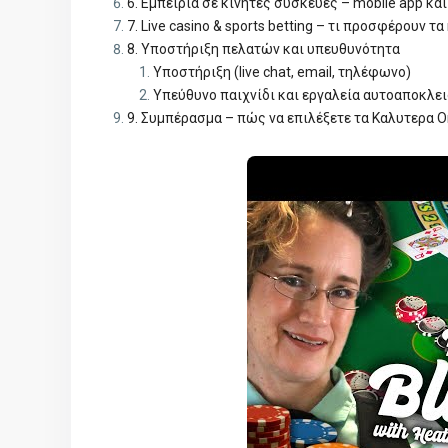
6. Εμπειρία σε κινητές συσκευές – mobile app και 
7. Live casino & sports betting – τι προσφέρουν τ
8. Υποστήριξη πελατών και υπευθυνότητα
Υποστήριξη (live chat, email, τηλέφωνο)
Υπεύθυνο παιχνίδι και εργαλεία αυτοαποκλε
9. Συμπέρασμα – πώς να επιλέξετε τα Καλυτερα On