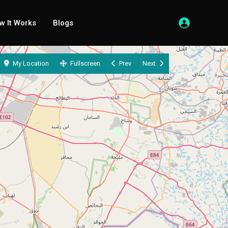
w It Works
Blogs
My Location
Fullscreen
Prev
Next