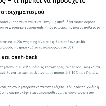
υς – τι πρέπει να προσέχετε
ς στοιχηματισμού
προσέλκυσης νέων παικτών. Συνήθως συνδυάζει match deposit
είναι οι wagering requirements – πόσες φορές πρέπει να παίξετε το
 casino με 20x wagering είναι πιο φιλικό από ένα με 40x.
πόνους – μερικά καζίνο το περιορίζουν σε 50 €.
και cash‑back
ώτο μπόνους. Οι εβδομαδιαίες επαναφορές (reload bonuses) και τα
ό. Συχνά, το cash‑back δίνεται σε ποσοστό 5‑10 % των ζημιών,
ντας πόντους μπορείτε να τα ανταλλάξετε με δωρεάν παιχνίδια ή
ς ότι το casino σκέφτεται μακροπρόθεσμα την ικανοποίηση των