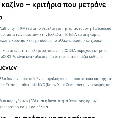
 καζίνο – κριτήρια που μετράνε
ο
uthority ή ΓΚΜ) είναι το θεμέλιο για την εμπιστοσύνη. Τα licensed
ροστασία των παικτών. Στην Ελλάδα, η ΕΠΕΠΑ είναι η κύρια
ι ελληνικούς παίκτες με άδεια από άλλες ευρωπαϊκές χώρες.
αι – οι ανεξάρτητοι ελεγκτές όπως η eCOGRA παρέχουν ετήσιες
 eCOGRA, είναι ένα καλό σημάδι ότι το casino παίζει καθαρά.
μένων
λλά δεν είναι αρκετό. Ένα ασφαλές casino προστατεύει επίσης τα
. Όταν η διαδικασία KYC (Know Your Customer) είναι σαφής και
δύο παραγόντων (2FA) και η δυνατότητα θέσπισης ορίων
responsibly και με ασφάλεια.