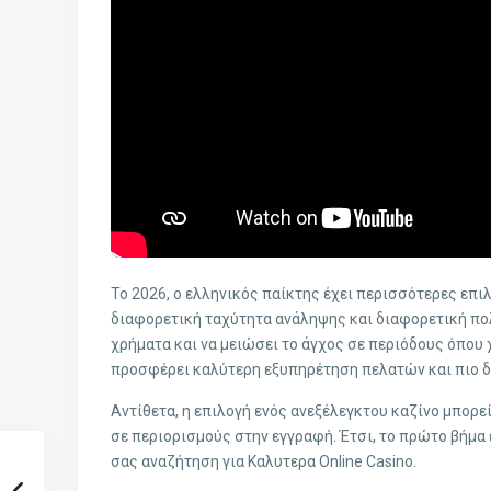
Το 2026, ο ελληνικός παίκτης έχει περισσότερες επι
διαφορετική ταχύτητα ανάληψης και διαφορετική πολ
χρήματα και να μειώσει το άγχος σε περιόδους όπου 
προσφέρει καλύτερη εξυπηρέτηση πελατών και πιο δί
Αντίθετα, η επιλογή ενός ανεξέλεγκτου καζίνο μπορε
σε περιορισμούς στην εγγραφή. Έτσι, το πρώτο βήμα ε
σας αναζήτηση για Καλυτερα Online Casino.