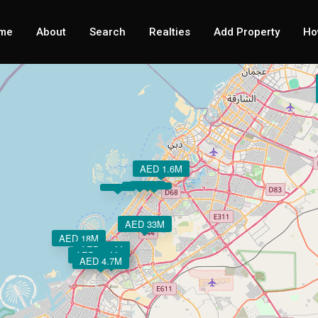
me
About
Search
Realties
Add Property
Ho
AED 1.6M
AED 33M
AED 18M
AED 4.5M
AED 4.3M
AED 2.8M
AED 4.8M
AED 5.7M
AED 4.5M
AED 4.7M