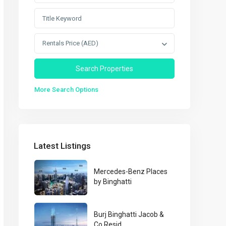
Rentals Price (AED)
More Search Options
Latest Listings
Mercedes-Benz Places
by Binghatti
Burj Binghatti Jacob &
Co Resid...