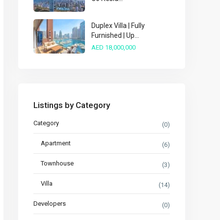
Duplex Villa | Fully
Furnished | Up...
AED 18,000,000
Listings by Category
Category
(0)
Apartment
(6)
Townhouse
(3)
Villa
(14)
Developers
(0)