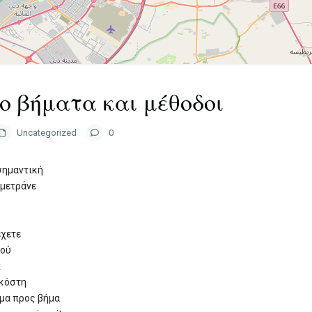
o βήματα και μέθοδοι
Uncategorized
0
 σημαντική
 μετράνε
έχετε
μού
k
 κόστη
ήμα προς βήμα