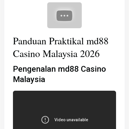
Panduan Praktikal md88
Casino Malaysia 2026
Pengenalan md88 Casino
Malaysia