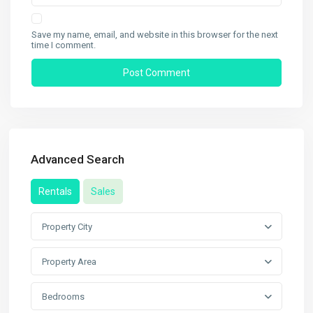
Save my name, email, and website in this browser for the next
time I comment.
Advanced Search
Rentals
Sales
Property City
Property Area
Bedrooms