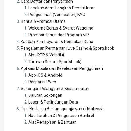
Cara Daftar dan Penyertaan
Langkah demi Langkah Pendaftaran
Pengesahan (Verification) KYC
Bonus & Promosi Utama
Welcome Bonus & Syarat Wagering
Promosi Harian dan Program VIP
Kaedah Pembayaran & Penarikan Dana
Pengalaman Permainan: Live Casino & Sportsbook
Slot, RTP & Volatiliti
Taruhan Sukan (Sportsbook)
Aplikasi Mobile dan Keselesaan Penggunaan
App iOS & Android
Responsif Web
Sokongan Pelanggan & Keselamatan
Saluran Sokongan
Lesen & Perlindungan Data
Tips Bertaruh Bertanggungjawab di Malaysia
Had Taruhan & Pengurusan Bankroll
Alat Penapisan & Bantuan