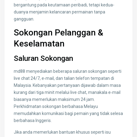
bergantung pada keutamaan peribadi, tetapi kedua-
duanya menjamin kelancaran permainan tanpa
gangguan.
Sokongan Pelanggan &
Keselamatan
Saluran Sokongan
md88 menyediakan beberapa saluran sokongan seperti
live chat 24/7, e‑mail, dan talian telefon tempatan di
Malaysia. Kebanyakan pertanyaan dijawab dalam masa
kurang dari tiga minit melalui live chat, manakala e‑mail
biasanya memerlukan maksimum 24 jam.
Perkhidmatan sokongan berbahasa Melayu
memudahkan komunikasi bagi pemain yang tidak selesa
berbahasa Inggeris.
Jika anda memerlukan bantuan khusus seperti isu