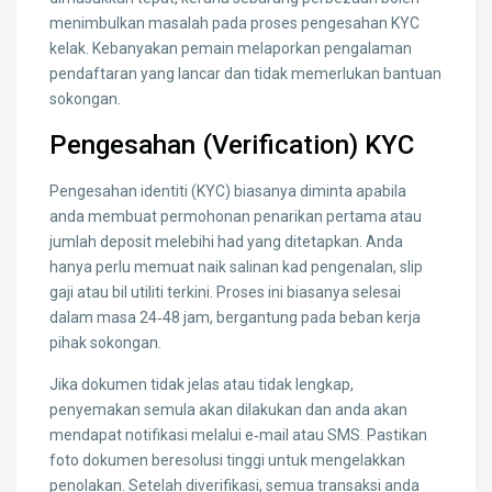
menimbulkan masalah pada proses pengesahan KYC
kelak. Kebanyakan pemain melaporkan pengalaman
pendaftaran yang lancar dan tidak memerlukan bantuan
sokongan.
Pengesahan (Verification) KYC
Pengesahan identiti (KYC) biasanya diminta apabila
anda membuat permohonan penarikan pertama atau
jumlah deposit melebihi had yang ditetapkan. Anda
hanya perlu memuat naik salinan kad pengenalan, slip
gaji atau bil utiliti terkini. Proses ini biasanya selesai
dalam masa 24‑48 jam, bergantung pada beban kerja
pihak sokongan.
Jika dokumen tidak jelas atau tidak lengkap,
penyemakan semula akan dilakukan dan anda akan
mendapat notifikasi melalui e‑mail atau SMS. Pastikan
foto dokumen beresolusi tinggi untuk mengelakkan
penolakan. Setelah diverifikasi, semua transaksi anda