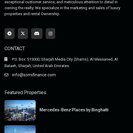
exceptional customer service, and meticulous attention to detail in
owning the realty. We specialize in the marketing and sales of luxury
properties and rental Ownership.
CONTACT
P.O. Box: 515000, Sharjah Media City (Shams), Al Messaned, Al
Bataeh, Sharjah, United Arab Emirates.
info@somifinance.com
Featured Properties
Mercedes-Benz Places by Binghatti