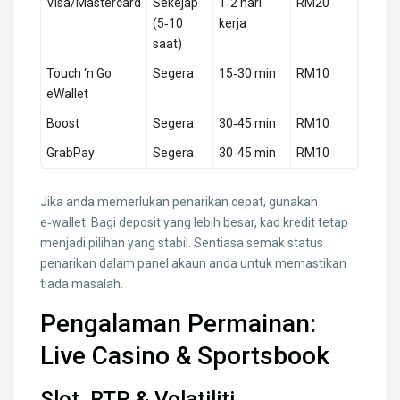
Visa/Mastercard
Sekejap
1‑2 hari
RM20
(5‑10
kerja
saat)
Touch ‘n Go
Segera
15‑30 min
RM10
eWallet
Boost
Segera
30‑45 min
RM10
GrabPay
Segera
30‑45 min
RM10
Jika anda memerlukan penarikan cepat, gunakan
e‑wallet. Bagi deposit yang lebih besar, kad kredit tetap
menjadi pilihan yang stabil. Sentiasa semak status
penarikan dalam panel akaun anda untuk memastikan
tiada masalah.
Pengalaman Permainan:
Live Casino & Sportsbook
Slot, RTP & Volatiliti