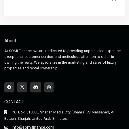
About
At SOMI Finance, we are dedicated to providing unparalleled expertise,
exceptional customer service, and meticulous attention to detail in
owning the realty. We specialize in the marketing and sales of luxury
properties and rental Ownership.
CONTACT
P.O. Box: 515000, Sharjah Media City (Shams), Al Messaned, Al
Bataeh, Sharjah, United Arab Emirates.
info@somifinance.com