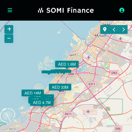
AED 1.6M
AED 33M
AED 18M
AED 4.5M
AED 4.3M
AED 2.8M
AED 4.8M
AED 5.7M
AED 4.5M
AED 4.7M