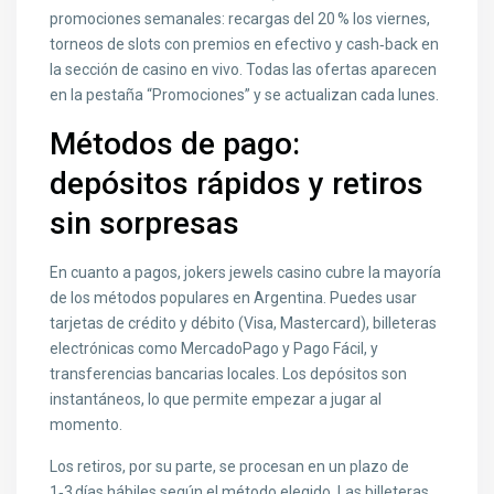
promociones semanales: recargas del 20 % los viernes,
torneos de slots con premios en efectivo y cash‑back en
la sección de casino en vivo. Todas las ofertas aparecen
en la pestaña “Promociones” y se actualizan cada lunes.
Métodos de pago:
depósitos rápidos y retiros
sin sorpresas
En cuanto a pagos, jokers jewels casino cubre la mayoría
de los métodos populares en Argentina. Puedes usar
tarjetas de crédito y débito (Visa, Mastercard), billeteras
electrónicas como MercadoPago y Pago Fácil, y
transferencias bancarias locales. Los depósitos son
instantáneos, lo que permite empezar a jugar al
momento.
Los retiros, por su parte, se procesan en un plazo de
1‑3 días hábiles según el método elegido. Las billeteras