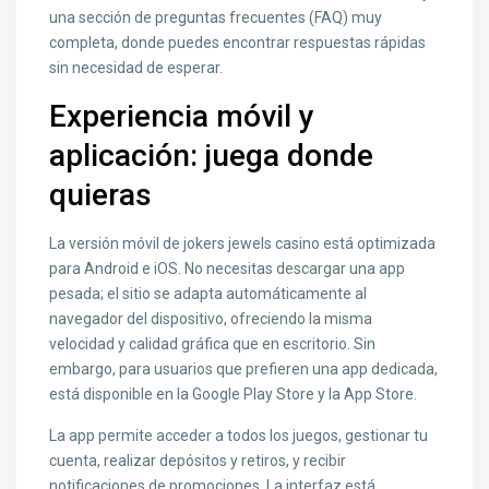
una sección de preguntas frecuentes (FAQ) muy
completa, donde puedes encontrar respuestas rápidas
sin necesidad de esperar.
Experiencia móvil y
aplicación: juega donde
quieras
La versión móvil de jokers jewels casino está optimizada
para Android e iOS. No necesitas descargar una app
pesada; el sitio se adapta automáticamente al
navegador del dispositivo, ofreciendo la misma
velocidad y calidad gráfica que en escritorio. Sin
embargo, para usuarios que prefieren una app dedicada,
está disponible en la Google Play Store y la App Store.
La app permite acceder a todos los juegos, gestionar tu
cuenta, realizar depósitos y retiros, y recibir
notificaciones de promociones. La interfaz está