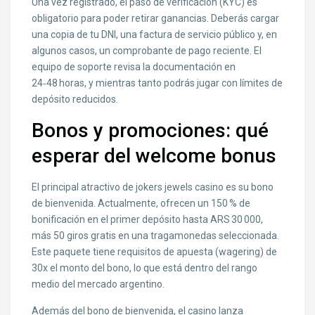
Una vez registrado, el paso de verificación (KYC) es
obligatorio para poder retirar ganancias. Deberás cargar
una copia de tu DNI, una factura de servicio público y, en
algunos casos, un comprobante de pago reciente. El
equipo de soporte revisa la documentación en
24‑48 horas, y mientras tanto podrás jugar con límites de
depósito reducidos.
Bonos y promociones: qué
esperar del welcome bonus
El principal atractivo de jokers jewels casino es su bono
de bienvenida. Actualmente, ofrecen un 150 % de
bonificación en el primer depósito hasta ARS 30 000,
más 50 giros gratis en una tragamonedas seleccionada.
Este paquete tiene requisitos de apuesta (wagering) de
30x el monto del bono, lo que está dentro del rango
medio del mercado argentino.
Además del bono de bienvenida, el casino lanza